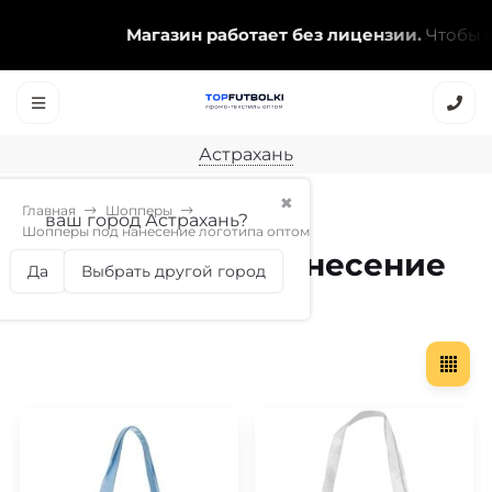
Магазин работает без лицензии.
Чтобы эт
Астрахань
✖
Главная
Шопперы
ваш город Астрахань?
Шопперы под нанесение логотипа оптом
Шопперы под нанесение
Да
Выбрать другой город
логотипа оптом