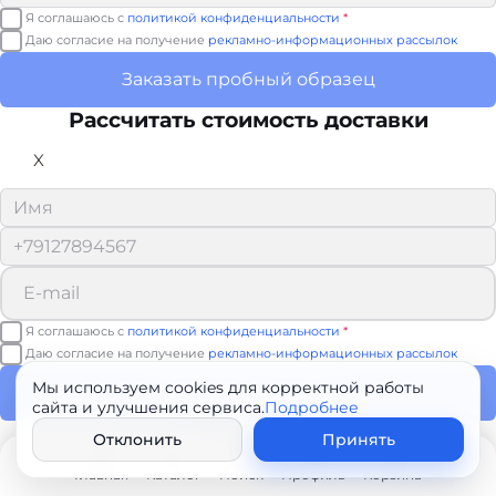
Я соглашаюсь с
политикой конфиденциальности
*
Даю согласие на получение
рекламно-информационных рассылок
Заказать пробный образец
Рассчитать стоимость доставки
X
Я соглашаюсь с
политикой конфиденциальности
*
Даю согласие на получение
рекламно-информационных рассылок
Мы используем cookies для корректной работы
Рассчитать доставку
сайта и улучшения сервиса.
Подробнее
Спасибо!
Отклонить
Принять
Мы свяжемся с вами в ближайшее время.
Главная
Каталог
Поиск
Профиль
Корзина
Скачать