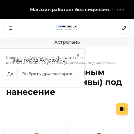
Магазин работает без лицензии.
Чтобы эта 
Астрахань
✖
Главная
Толстовки
Лонгсливы
ваш город Астрахань?
Футболки с длинным рукавом (лонгсливы) под нанесение
Футболки с длинным
Да
Выбрать другой город
рукавом (лонгсливы) под
нанесение