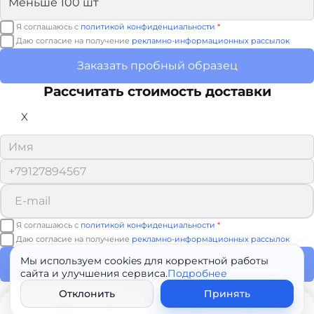
Я соглашаюсь с
политикой конфиденциальности
*
Даю согласие на получение
рекламно-информационных рассылок
Заказать пробный образец
Рассчитать стоимость доставки
X
Я соглашаюсь с
политикой конфиденциальности
*
Даю согласие на получение
рекламно-информационных рассылок
Мы используем cookies для корректной работы
Рассчитать доставку
сайта и улучшения сервиса.
Подробнее
Спасибо!
Отклонить
Принять
Мы свяжемся с вами в ближайшее время.