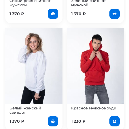
Синий роял свитшот
Зелёный свитшот
мужской
мужской
1 370
₽
1 370
₽
Белый женский
Красное мужское худи
свитшот
1 370
₽
1 230
₽