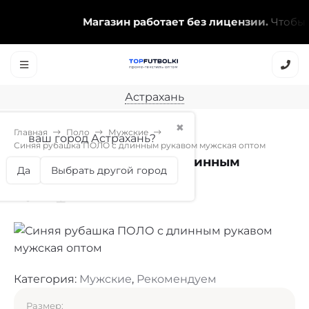
Магазин работает без лицензии.
Чтобы эта
Астрахань
✖
Главная
Поло
Мужские
ваш город Астрахань?
Синяя рубашка ПОЛО с длинным рукавом мужская оптом
Синяя рубашка ПОЛО с длинным
Да
Выбрать другой город
рукавом мужская оптом
Категория:
Мужские
,
Рекомендуем
Размер: