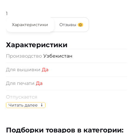
1
Характеристики
Отзывы
0
Характеристики
Производство
Узбекистан
Для вышивки
Да
Для печати
Да
Отпускается
Изделия отпускаются по индивидуальному
Читать далее
выбору размеров.
Состав
Пике, 100% х/б
Подборки товаров в категории: