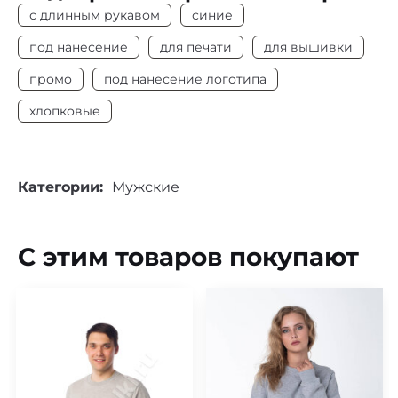
Цвет
Синий
с длинным рукавом
синие
Плотность
190 г/м2
под нанесение
для печати
для вышивки
промо
под нанесение логотипа
Длинный рукав
Да
хлопковые
Под нанесение
Да
Категории:
Мужские
С этим товаров покупают