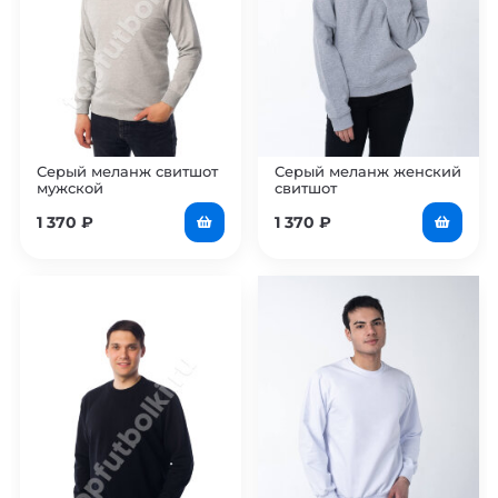
Серый меланж свитшот
Серый меланж женский
мужской
свитшот
1 370
₽
1 370
₽