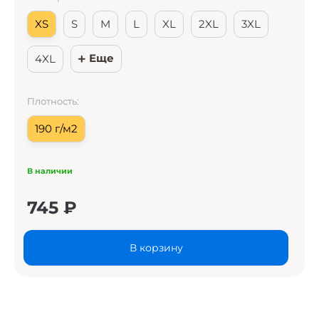
XS
S
M
L
XL
2XL
3XL
Еще
4XL
Плотность:
190 г/м2
В наличии
745
₽
В корзину