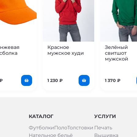
нжевая
Красное
Зелёный
сболка
мужское худи
свитшот
мужской
₽
1 230
₽
1 370
₽
КАТАЛОГ
УСЛУГИ
Футболки
Поло
Толстовки
Печать
Нательное бельё
Вышивка