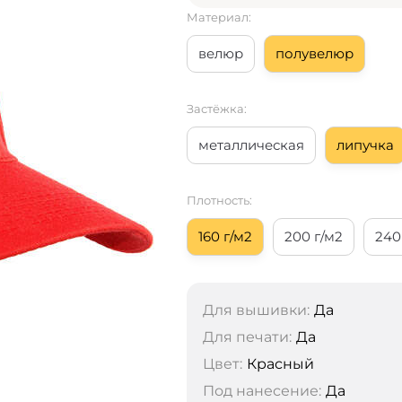
Материал:
велюр
полувелюр
Застёжка:
металлическая
липучка
Плотность:
160 г/м2
200 г/м2
240
Для вышивки:
Да
Для печати:
Да
Цвет:
Красный
Под нанесение:
Да