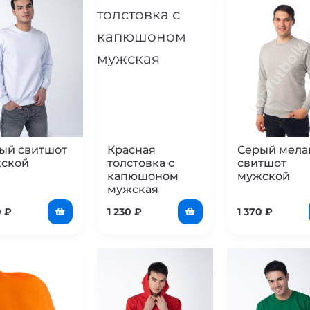
ый свитшот
Красная
Серый мел
ской
толстовка с
свитшот
капюшоном
мужской
мужская
0
₽
1 230
₽
1 370
₽