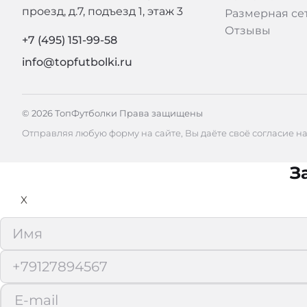
проезд, д.7, подъезд 1, этаж 3
Размерная се
Отзывы
+7 (495) 151-99-58
info@topfutbolki.ru
© 2026 ТопФутболки Права защищены
Отправляя любую форму на сайте, Вы даёте своё согласие н
З
X