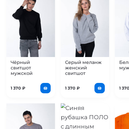
Чёрный
Серый меланж
Бел
свитшот
женский
муж
мужской
свитшот
1 370
₽
1 370
₽
1 37