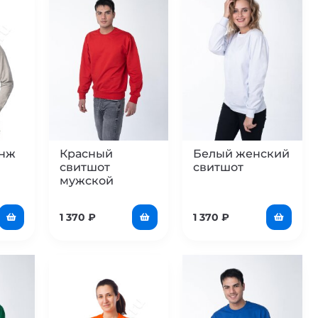
анж
Красный
Белый женский
свитшот
свитшот
мужской
1 370
₽
1 370
₽