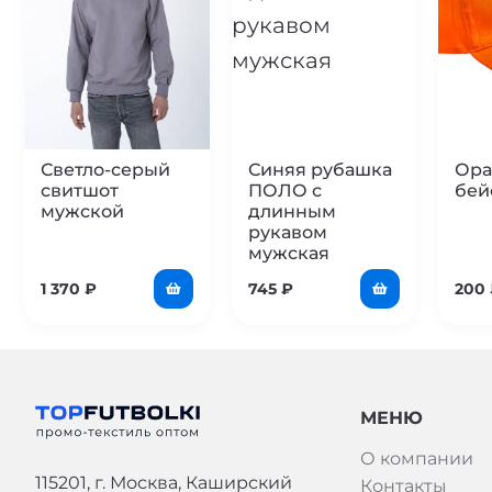
Светло-серый
Синяя рубашка
Ора
свитшот
ПОЛО с
бей
мужской
длинным
рукавом
мужская
1 370
₽
745
₽
200
МЕНЮ
О компании
115201, г. Москва, Каширский
Контакты