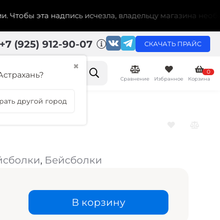
обы эта надпись исчезла, владельцу магазина необходим
+7 (925) 912-90-07
СКАЧАТЬ ПРАЙС
✖
0
Астрахань?
Сравнение
Избранное
Корзина
рать другой город
йсболки
,
Бейсболки
В корзину