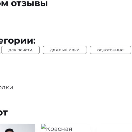
ом отзывы
егории:
для печати
для вышивки
однотонные
олки
ют