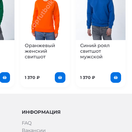
Оранжевый
Синий роял
женский
свитшот
свитшот
мужской
1 370
₽
1 370
₽
ИНФОРМАЦИЯ
FAQ
Вакансии