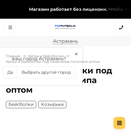
Магазин работает без лицензии.
Чтобы эта н
Астрахань
✖
Главная
Кепки и бейсболки
ваш город Астрахань?
Кепки и бейсболки под нанесение логотипа оптом
Кепки и бейсболки под
Да
Выбрать другой город
нанесение логотипа
оптом
Бейсболки
Козырьки