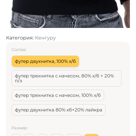
Категория:
Кенгуру
Состав:
футер двухнитка, 100% х/б
футер трехнитка с начесом, 80% х/б + 20%
п/э
футер трехнитка с начесом, 100% х/б
футер двухнитка 80% хб+20% лайкра
Размер: