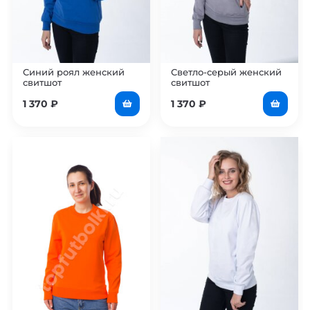
Синий роял женский
Светло-серый женский
свитшот
свитшот
1 370
₽
1 370
₽