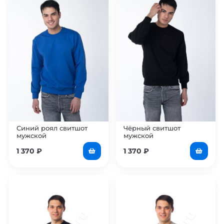
Синий роял свитшот
Чёрный свитшот
мужской
мужской
1 370
₽
1 370
₽