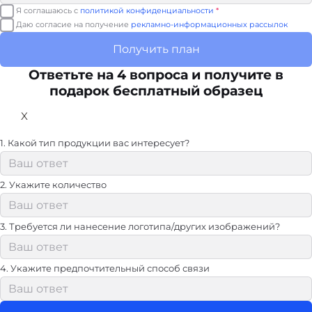
Я соглашаюсь с
политикой конфиденциальности
*
Даю согласие на получение
рекламно-информационных рассылок
Получить план
Ответьте на 4 вопроса и получите в
подарок бесплатный образец
X
1. Какой тип продукции вас интересует?
2. Укажите количество
3. Требуется ли нанесение логотипа/других изображений?
4. Укажите предпочтительный способ связи