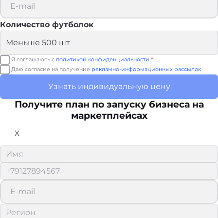
Количество футболок
Я соглашаюсь с
политикой конфиденциальности
*
Даю согласие на получение
рекламно-информационных рассылок
Узнать индивидуальную цену
Получите план по запуску бизнеса на
маркетплейсах
X