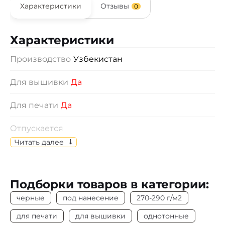
Характеристики
Отзывы
0
Характеристики
Производство
Узбекистан
Для вышивки
Да
Для печати
Да
Отпускается
Изделия отпускаются по индивидуальному
Читать далее
выбору размеров.
Цвет
Черный
Подборки товаров в категории:
Плотность
270-290 г/м2
черные
под нанесение
270-290 г/м2
Под нанесение
Да
для печати
для вышивки
однотонные