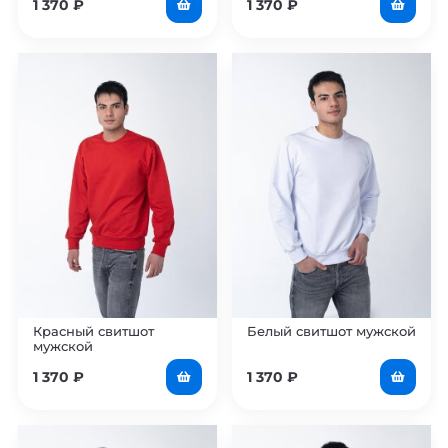
1 370
₽
1 370
₽
Красный свитшот
Белый свитшот мужской
мужской
1 370
₽
1 370
₽