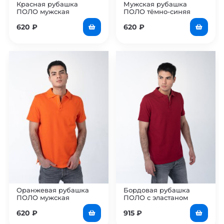
Красная рубашка
Мужская рубашка
ПОЛО мужская
ПОЛО тёмно-синяя
620
₽
620
₽
Оранжевая рубашка
Бордовая рубашка
ПОЛО мужская
ПОЛО с эластаном
мужская
620
₽
915
₽