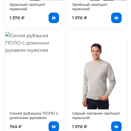
Красный свитшот
Зелёный свитшот
мужской
мужской
1 370
₽
1 370
₽
Синяя рубашка ПОЛО с
Серый меланж свитшот
длинным рукавом
мужской
мужская
745
₽
1 370
₽