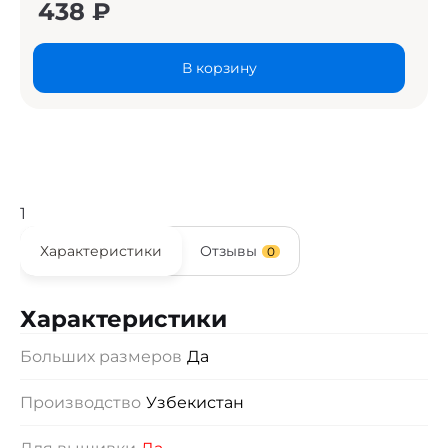
438
₽
В корзину
1
Характеристики
Отзывы
0
Характеристики
Больших размеров
Да
Производство
Узбекистан