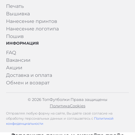
Печать
Вышивка
Нанесение принтов
Нанесение логотипа
Пошив
ИНФОРМАЦИЯ
FAQ
Вакансии
Акции
Доставка и оплата
Обмен и возврат
© 2026 ТопФутболки Права защищены
Политика
Cookies
Отправляя любую форму на сайте, Вы даёте своё согласие на
обработку персональных данных и соглашаетесь с
Политикой
конфиденциальности