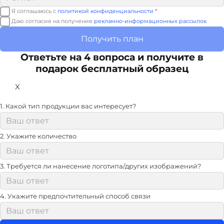
Я соглашаюсь с
политикой конфиденциальности
*
Даю согласие на получение
рекламно-информационных рассылок
Получить план
Ответьте на 4 вопроса и получите в
подарок бесплатный образец
X
1. Какой тип продукции вас интересует?
2. Укажите количество
3. Требуется ли нанесение логотипа/других изображений?
4. Укажите предпочтительный способ связи