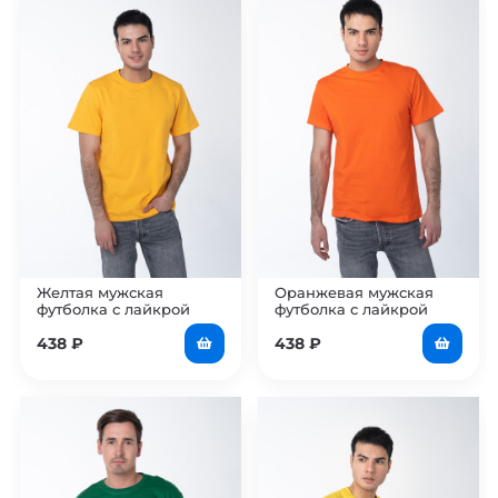
Желтая мужская
Оранжевая мужская
футболка с лайкрой
футболка с лайкрой
438
₽
438
₽