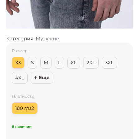
Категория:
Мужские
Размер:
XS
S
M
L
XL
2XL
3XL
Еще
4XL
Плотность:
180 г/м2
В наличии