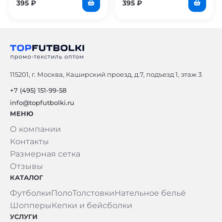
395
₽
395
₽
115201, г. Москва, Каширский проезд, д.7, подъезд 1, этаж 3
+7 (495) 151-99-58
info@topfutbolki.ru
МЕНЮ
О компании
Контакты
Размерная сетка
Отзывы
КАТАЛОГ
Футболки
Поло
Толстовки
Нательное бельё
Шопперы
Кепки и бейсболки
УСЛУГИ