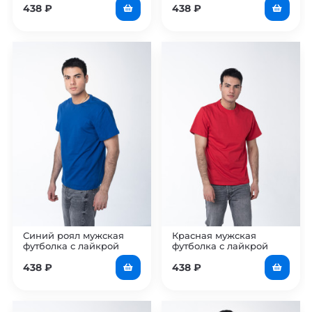
438
₽
438
₽
Синий роял мужская
Красная мужская
футболка с лайкрой
футболка с лайкрой
438
₽
438
₽