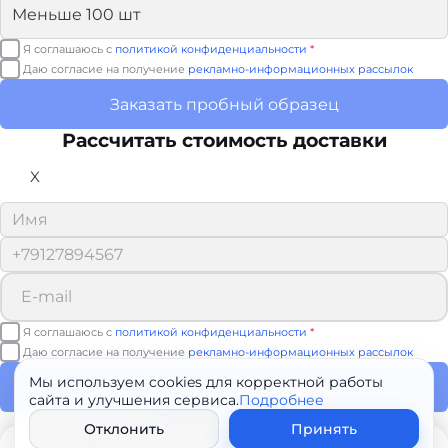
Я соглашаюсь с
политикой конфиденциальности
*
Даю согласие на получение
рекламно-информационных рассылок
Заказать пробный образец
Рассчитать стоимость доставки
X
Я соглашаюсь с
политикой конфиденциальности
*
Даю согласие на получение
рекламно-информационных рассылок
Мы используем cookies для корректной работы
Рассчитать доставку
сайта и улучшения сервиса.
Подробнее
Спасибо!
Отклонить
Принять
Мы свяжемся с вами в ближайшее время.