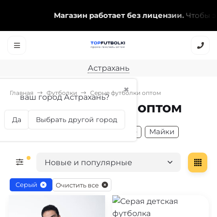
Магазин работает без лицензии.
Чтобы эта
Астрахань
✖
Главная
Футболки
Серые футболки оптом
ваш город Астрахань?
Серые футболки оптом
Да
Выбрать другой город
Мужские
Женские
Детские
Майки
Новые и популярные
Серый
Очистить все