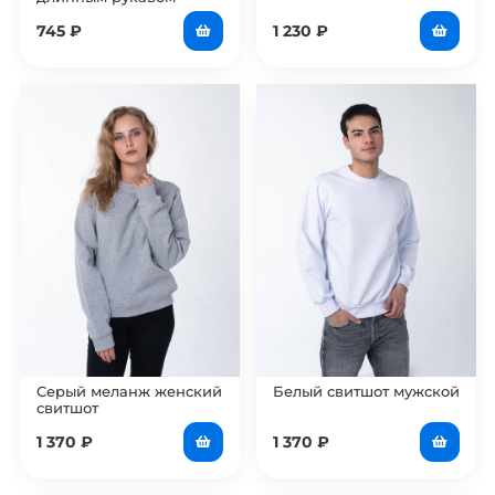
мужская
745
₽
1 230
₽
Серый меланж женский
Белый свитшот мужской
свитшот
1 370
₽
1 370
₽