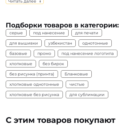
Читать далее
выбору размеров.
Состав
Кулирная гладь, 100% х/б
Подборки товаров в категории:
Цвет
Серый
серые
под нанесение
для печати
Плотность
155-160 г/м2
для вышивки
узбекистан
однотонные
базовые
промо
под нанесение логотипа
Под нанесение
Да
хлопковые
без бирок
без рисунка (принта)
Бланковые
хлопковые однотонные
чистые
хлопковые без рисунка
для сублимации
С этим товаров покупают