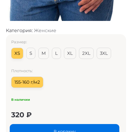
Категория:
Женские
Размер:
XS
S
M
L
XL
2XL
3XL
Плотность:
155-160 г/м2
В наличии
320
₽
В корзину