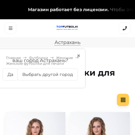
Магазин работает без лицензии.
Чтобы эта над
Астрахань
✖
Главная
Футболки
Женские
ваш город Астрахань?
Женские футболки для печати
Женские футболки для
Да
Выбрать другой город
печати