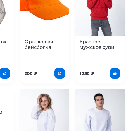
анж
Оранжевая
Красное
бейсболка
мужское худи
200
₽
1 230
₽