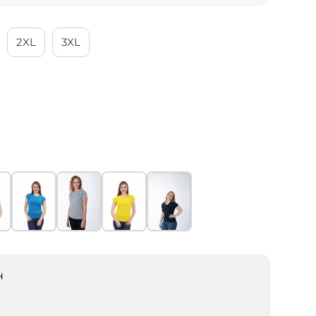
2XL
3XL
н