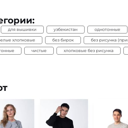
егории:
для вышивки
узбекистан
однотонные
белые хлопковые
без бирок
без рисунка (при
тонные
чистые
хлопковые без рисунка
ют