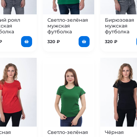
ий роял
Светло-зелёная
Бирюзовая
ская
мужская
мужская
болка
футболка
футболка
₽
320
₽
320
₽
сная
Светло-зелёная
Чёрная