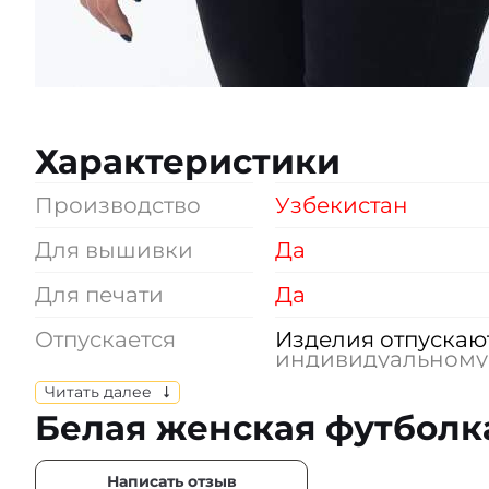
Характеристики
Производство
Узбекистан
Для вышивки
Да
Для печати
Да
Отпускается
Изделия отпускаю
индивидуальному
размеров.
Читать далее
Белая женская футболк
Состав
Кулирная гладь, 10
Цвет
Белый
Написать отзыв