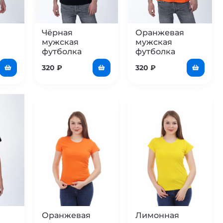
Чёрная
Оранжевая
мужская
мужская
футболка
футболка
320
₽
320
₽
Оранжевая
Лимонная