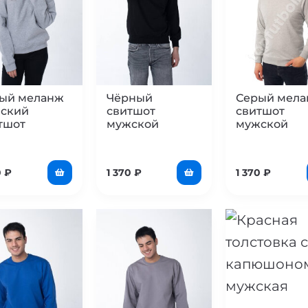
ый меланж
Чёрный
Серый мел
ский
свитшот
свитшот
тшот
мужской
мужской
0
₽
1 370
₽
1 370
₽