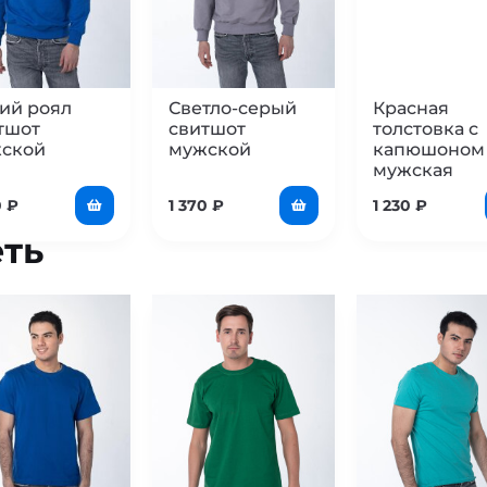
ий роял
Светло-серый
Красная
тшот
свитшот
толстовка с
ской
мужской
капюшоном
мужская
0
₽
1 370
₽
1 230
₽
ть