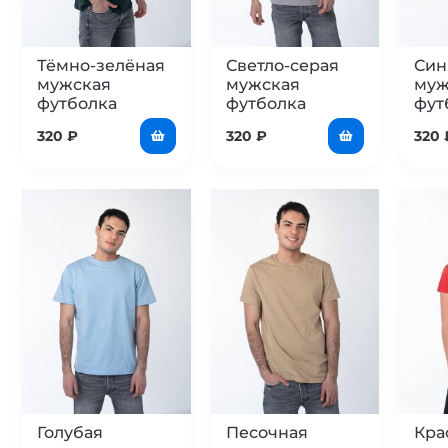
Тёмно-зелёная
Светло-серая
Син
мужская
мужская
муж
футболка
футболка
фут
320
₽
320
₽
320
Голубая
Песочная
Кра