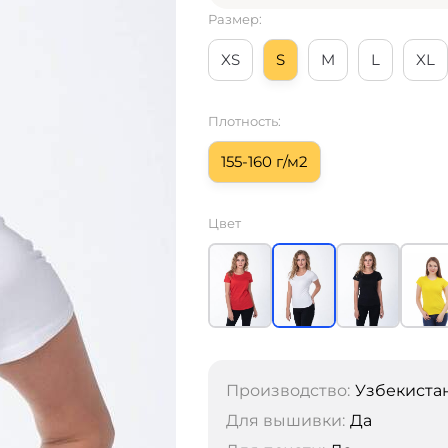
Размер:
XS
S
M
L
XL
Плотность:
155-160 г/м2
Цвет
Производство:
Узбекиста
Для вышивки:
Да