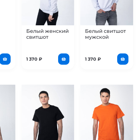
Белый женский
Белый свитшот
свитшот
мужской
1 370
₽
1 370
₽