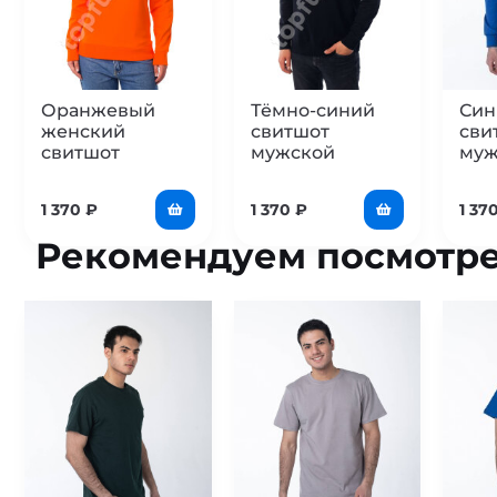
Оранжевый
Тёмно-синий
Син
женский
свитшот
сви
свитшот
мужской
муж
1 370
₽
1 370
₽
1 37
Рекомендуем посмотре