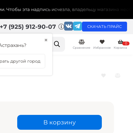
обы эта надпись исчезла, владельцу магазина необходим
+7 (925) 912-90-07
СКАЧАТЬ ПРАЙС
✖
0
Астрахань?
Сравнение
Избранное
Корзина
рать другой город
В корзину