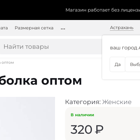
Магазин работает без лицензии.
Чт
Астрахань
лата
Размерная сетка
ваш город 
а оптом
Да
Выб
болка оптом
Категория:
Женские
В наличии
320
₽