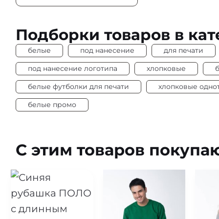
Плотность
155-160 г/м2
Под нанесение
Да
Подборки товаров в кат
белые
под нанесение
для печати
под нанесение логотипа
хлопковые
белые футболки для печати
хлопковые одно
белые промо
С этим товаров покупа