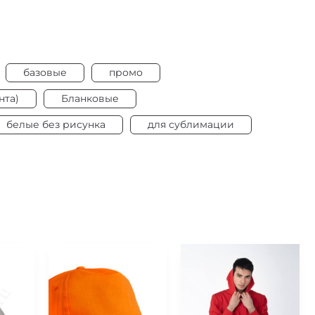
базовые
промо
нта)
Бланковые
белые без рисунка
для сублимации