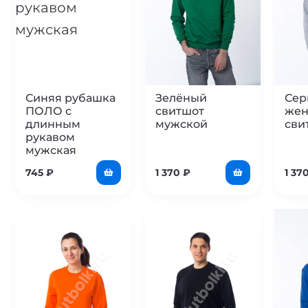
Синяя рубашка
Зелёный
Сер
ПОЛО с
свитшот
жен
длинным
мужской
сви
рукавом
мужская
745
₽
1 370
₽
1 37