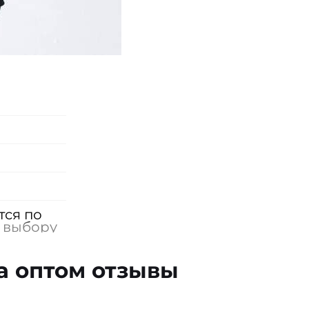
тся по
 выбору
а оптом отзывы
0% х/б