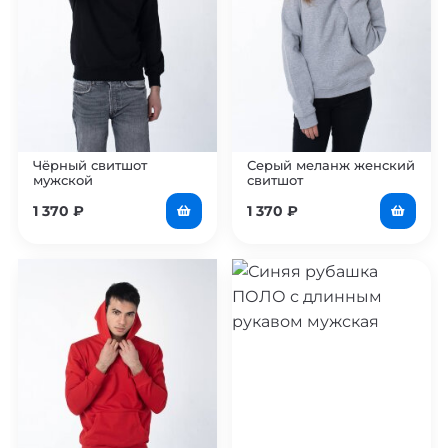
Чёрный свитшот
Серый меланж женский
мужской
свитшот
1 370
₽
1 370
₽