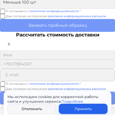
Я соглашаюсь с
политикой конфиденциальности
*
Даю согласие на получение
рекламно-информационных рассылок
Заказать пробный образец
Рассчитать стоимость доставки
X
Я соглашаюсь с
политикой конфиденциальности
*
Даю согласие на получение
рекламно-информационных рассылок
Мы используем cookies для корректной работы
Рассчитать доставку
сайта и улучшения сервиса.
Подробнее
Спасибо!
Отклонить
Принять
Мы свяжемся с вами в ближайшее время.