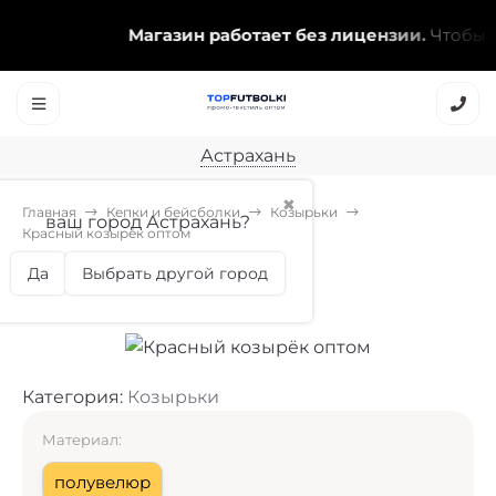
Магазин работает без лицензии.
Чтобы эта 
Астрахань
✖
Главная
Кепки и бейсболки
Козырьки
ваш город Астрахань?
Красный козырёк оптом
Красный козырёк оптом
Да
Выбрать другой город
Категория:
Козырьки
Материал:
полувелюр